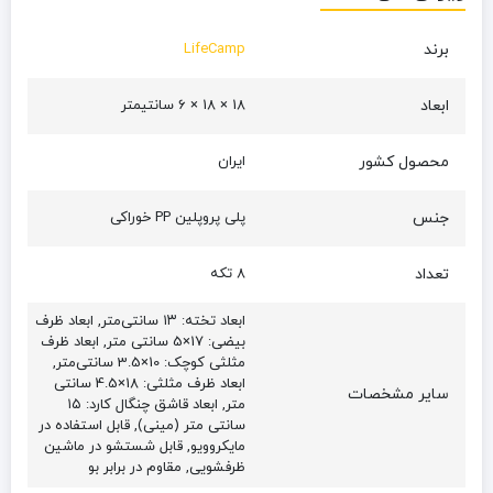
برند
LifeCamp
ابعاد
18 × 18 × 6 سانتیمتر
محصول کشور
ایران
جنس
پلی پروپلین PP خوراکی
تعداد
8 تکه
ابعاد تخته: ۱۳ سانتی‌متر, ابعاد ظرف
بیضی: 17×5 سانتی‌ متر, ابعاد ظرف
مثلثی کوچک: 10×3.5 سانتی‌متر,
ابعاد ظرف مثلثی: 18×4.5 سانتی‌
سایر مشخصات
متر, ابعاد قاشق چنگال کارد: ۱۵
سانتی‌ متر (مینی), قابل استفاده در
مایکروویو, قابل شستشو در ماشین
ظرفشویی, مقاوم در برابر بو