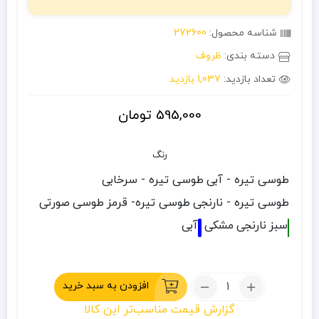
شناسه محصول:
272600
دسته بندی:
ظروف
تعداد بازدید:
1,037 بازدید
595,000
تومان
رنگ
طوسی تیره - آبی
طوسی تیره - سرخابی
طوسی تیره - نارنجی
طوسی تیره- قرمز
طوسی
صورتی
سبز
نارنجی
مشکی
آبی
تعداد:
افزودن به سبد خرید
ست
گزارش قیمت مناسب‌تر این کالا
۸