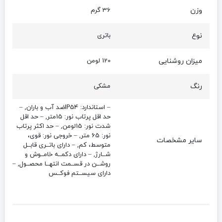
وزن
36 گرم
نوع
باتری
میزان روشنایی
120 لومن
رنگ
مشکی
– استاندارد: IP54ضد آب و باران, –
حد اقل پرتاب نور: 15متر, – حد اقل
شدت نور: 15لومن, – حد اکثر پرتاب
نور: 65 متر, – خروجی نور: قوی،
سایر مشخصات
متوسط، کم, – دارای باتــری قابــل
شــارژ, – دارای دکمــه خامــوش و
روشــن در قســمت انتهــا محصــول, –
دارای سیســتم فوکــس