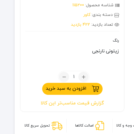
شناسه محصول:
115200
دسته بندی:
کاور
تعداد بازدید:
422 بازدید
رنگ
زیتونی
نارنجی
تعداد:
کاور
افزودن به سبد خرید
کوله
گرانیت
گزارش قیمت مناسب‌تر این کالا
سایز
3
وجه و کالا
اصالت کالاها
تحویل سریع کالا