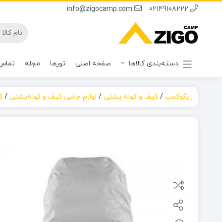
info@zigocamp.com
02149108222
دسته‌بندی کالاها
صفحه اصلی
تورها
مجله
تماس 
زیگوکمپ
/
کیف و کوله پشتی
/
لوازم جانبی کیف و کوله‌پشتی
/
ک