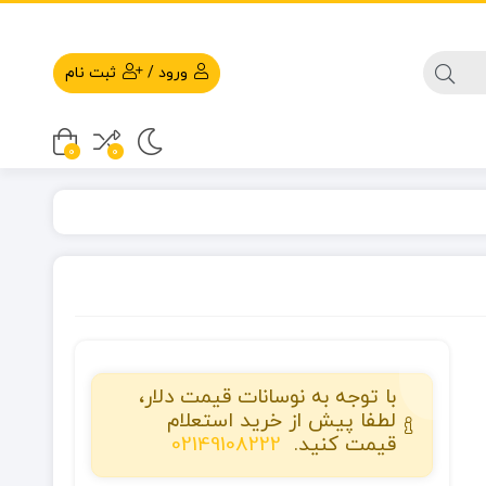
ورود
/
ثبت نام
0
0
با توجه به نوسانات قیمت دلار،
لطفا پیش از خرید استعلام
قیمت کنید.
02149108222