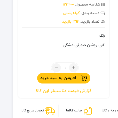
شناسه محصول:
123900
دسته بندی:
کوله‌پشتی
تعداد بازدید:
394 بازدید
رنگ
آبی روشن
صورتی
مشکی
تعداد:
کوله
افزودن به سبد خرید
پشتی
۶۰
گزارش قیمت مناسب‌تر این کالا
لیتری
جک‌
ولف‌اسکین
وجه و کالا
اصالت کالاها
تحویل سریع کالا