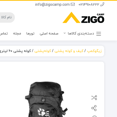
info@zigocamp.com
02149108222
دسته‌بندی کالاها
صفحه اصلی
تورها
مجله
تماس 
زیگوکمپ
/
کیف و کوله پشتی
/
کوله‌پشتی
/
کوله پشتی ۶۰ لیتری جک‌ ولف‌اسکین