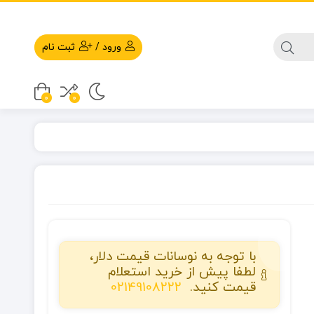
ورود
/
ثبت نام
0
0
با توجه به نوسانات قیمت دلار،
لطفا پیش از خرید استعلام
قیمت کنید.
02149108222