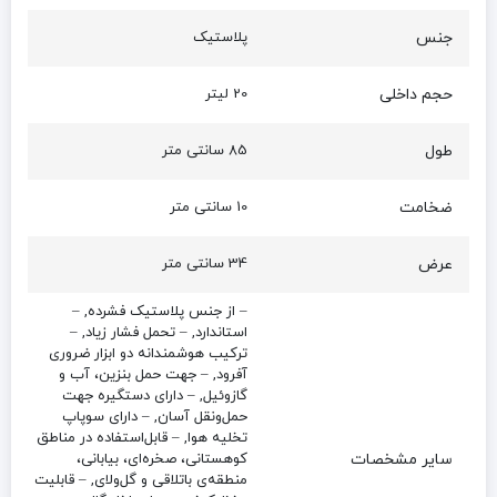
جنس
پلاستیک
حجم داخلی
20 لیتر
طول
85 سانتی متر
ضخامت
10 سانتی متر
عرض
34 سانتی متر
– از جنس پلاستیک فشرده, –
استاندارد, – تحمل فشار زیاد, –
ترکیب هوشمندانه دو ابزار ضروری
آفرود, – جهت حمل بنزین، آب و
گازوئیل, – دارای دستگیره جهت
حمل‌ونقل آسان, – دارای سوپاپ
تخلیه هوا, – قابل‌استفاده در مناطق
سایر مشخصات
کوهستانی، صخره‌ای، بیابانی،
منطقه‌ی باتلاقی و گل‌ولای, – قابلیت