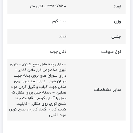
ابعاد
6.8×27×36 سانتی متر
وزن
2100 گرم
جنس
فولاد
نوع سوخت
ذغال چوب
– دارای پایه قابل جمع شدن, – دارای
توری مخصوص قرار دادن ذغال, –
دارای سوراخ های بروی بدنه جهت
جریان هوا, – دارای عدد توری روی
منقل جهت کباب و گریل کردن مواد
سایر مشخصات
غذایی, – دسته حمل بروی منقل که
حمل را آسان کرده, – قابلیت جدا
شدن توری روی منقل, – قابلیت
کباب کردن ،گریل کردن،و سرخ کردن
مواد غذایی