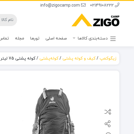
info@zigocamp.com
02149108222
دسته‌بندی کالاها
صفحه اصلی
تورها
مجله
تماس 
زیگوکمپ
/
کیف و کوله پشتی
/
کوله‌پشتی
/
کوله پشتی 75 لیتری دیوتر مدل ادونتور