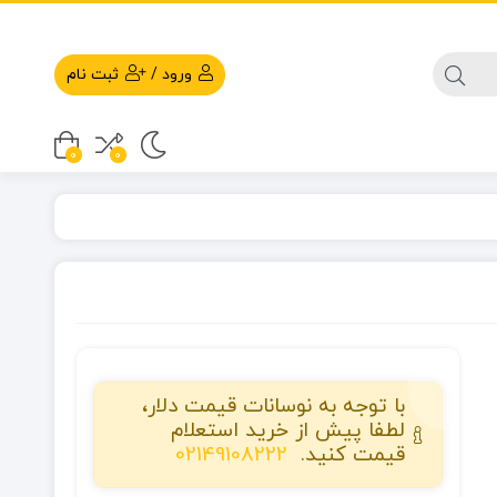
ورود
/
ثبت نام
0
0
با توجه به نوسانات قیمت دلار،
لطفا پیش از خرید استعلام
قیمت کنید.
02149108222