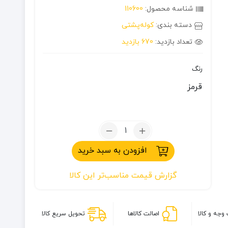
شناسه محصول:
110600
دسته بندی:
کوله‌پشتی
تعداد بازدید:
670 بازدید
رنگ
قرمز
تعداد:
کوله
افزودن به سبد خرید
پشتی
75
گزارش قیمت مناسب‌تر این کالا
لیتری
دیوتر
مدل
ادونتور
وجه و کالا
اصالت کالاها
تحویل سریع کالا