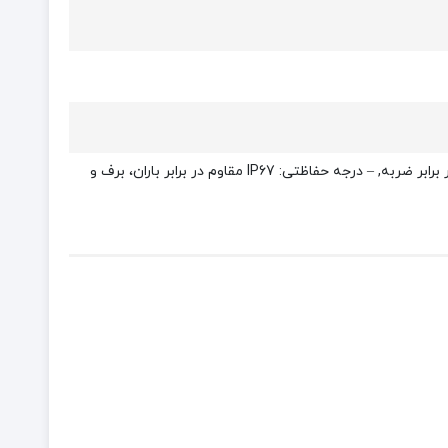
– دارای پایه تلسکوپی قابل تغییر, – دارای چرخش ۳۶۰ درجه, – دارای ریموت, – دارای کیف نگهدارنده مقاوم در برابر ضربه, – درجه حفاظتی: IP67 مقاوم در برابر باران، برف و