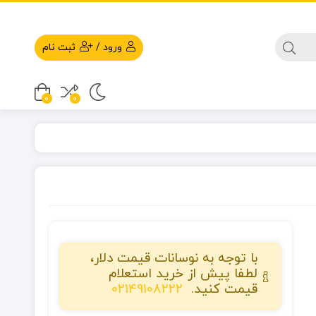
ورود
/
ثبت نام
0
0
با توجه به نوسانات قیمت دلار،
لطفا پیش از خرید استعلام
قیمت کنید.
02149108222