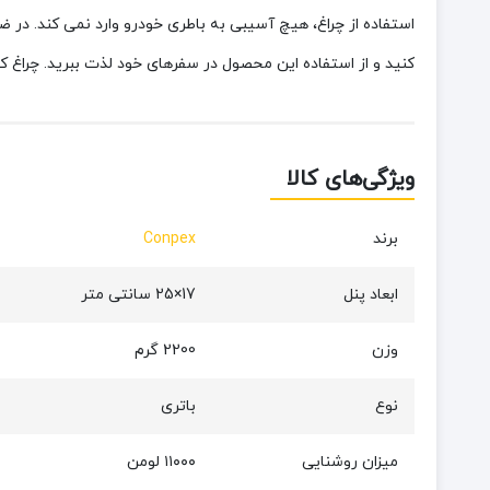
استفاده از چراغ، هیچ آسیبی به باطری خودرو وارد نمی کند. د
کنید و از استفاده این محصول در سفرهای خود لذت ببرید. چراغ کمپینگ Conpex مدل 11000LM دارای کیفیت عالی و وزن سبک است و به راحتی قابل حمل
ویژگی‌های کالا
برند
Conpex
ابعاد پنل
17×25 سانتی متر
وزن
2200 گرم
نوع
باتری
میزان روشنایی
۱۱۰۰۰ لومن