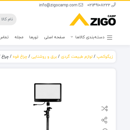
info@zigocamp.com
02149108222
دسته‌بندی کالاها
صفحه اصلی
تورها
مجله
تماس 
زیگوکمپ
/
لوازم طبیعت گردی
/
برق و روشنایی
/
چراغ قوه
/
چراغ کمپینگ 