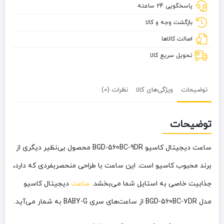
پاسخگویی 24 ساعته
560BC-
9DR
بازگشت وجه و کالا
اصالت کالاها
تحویل سریع کالا
توضیحات
ویژگی‌های کالا
نظرات (0)
توضیحات
ساعت دیجیتال کاسیو BGD-560BC-9DR محصول بی‌نظیر دیگری از
برند محبوب کاسیو است. این ساعت با طراحی منحصربفردی که دارد،
جذابیت خاصی به استایل شما می‌بخشد.
ساعت
دیجیتال کاسیو
مدل BGD-560BC-7DR از ساعت‌های سری BABY-G به شمار می‌آید.