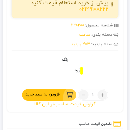
پیش از خرید استعلام قیمت کنید.
02149108222
شناسه محصول:
220200
دسته بندی:
ساعت
تعداد بازدید:
403 بازدید
رنگ
زرد
تعداد:
افزودن به سبد خرید
ساعت
گزارش قیمت مناسب‌تر این کالا
دیجیتال
کاسیو
مدل
تضمین قیمت مناسب
BGD-