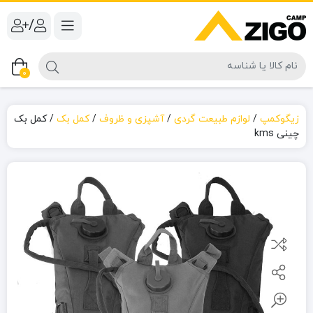
/
0
زیگوکمپ
/
لوازم طبیعت گردی
/
آشپزی و ظروف
/
کمل بک
/
کمل بک
چینی kms