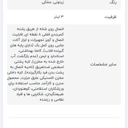
رنگ
زیتونی, مشکی
ظرفیت
3 لیتر
اتصال روی شانه از طریق رشته
کمربندی قفلی 8 نقطه ای, قابلیت
اتصال و آویز تجهیزات و ابزار آلات
جانبی روی کمل بک ‏(‏دارای پایه های
گیرنده قلاب‏)‏, کاملا بهداشتی،
استاندارد و ایمن ‏(‏عدم بازگشت آب
خارج شده به مخزن‏)‏, لایه پشتی
سایر مشخصات
اسفنجی ضدتعریق ‏(‏ناحیه اتصال به
پشت بدن فرد بکارگیرنده‏)‏, لایه داخلی
مخزن الاستیکی عایق حرارت, محصول
مدرن و کارآمد, مناسب استفاده برای
ورزشکاران استقامتی، کوهنوردان،
طبیعتگردان، شکارچی ها و افراد
نظامی و رزمنده