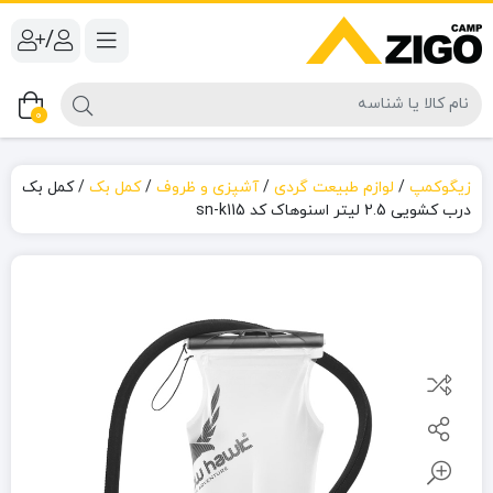
/
0
زیگوکمپ
/
لوازم طبیعت گردی
/
آشپزی و ظروف
/
کمل بک
/
کمل بک
درب کشویی 2.5 لیتر اسنوهاک کد sn-k115