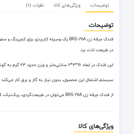
توضیحات
ویژگی‌های کالا
نظرات (0)
توضیحات
فندک جرقه زن BRS-191A یک وسیله کاربردی بر
در طبیعت لذت برد.
این فندک در ابعاد 16*3*2 سانتی‌متر و وزن حدود 23 گرم به گونه‌ای طراحی شده که به راحتی در کوله پشتی یا جیب لباس جا می‌گیرد.
سیستم اشتعال این محصول، بدون نیاز به گاز و برق کار می‌کند و ت
از فندک جرقه زن BRS-191A می‌توان در طبیعت‌گردی، پیک‌نیک، کمپینگ و استفاده روزمره بهره برد.
ویژگی‌های کالا