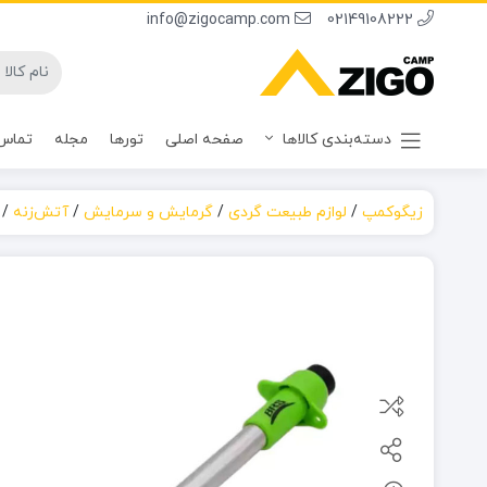
info@zigocamp.com
02149108222
دسته‌بندی کالاها
صفحه اصلی
تورها
مجله
تماس 
زیگوکمپ
/
لوازم طبیعت گردی
/
گرمایش و سرمایش
/
آتش‌زنه
/