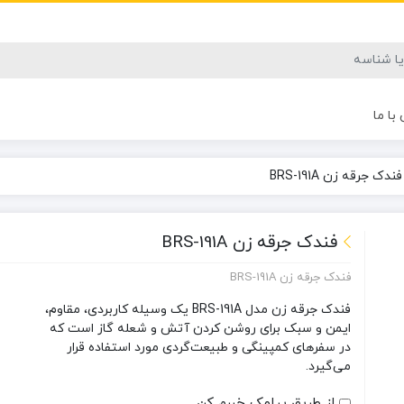
با ما
فندک جرقه زن BRS-191A
فندک جرقه زن BRS-191A
فندک جرقه زن BRS-191A
فندک جرقه زن مدل BRS-191A یک وسیله کاربردی، مقاوم،
ایمن و سبک برای روشن کردن آتش و شعله گاز است که
در سفرهای کمپینگی و طبیعت‌گردی مورد استفاده قرار
می‌گیرد.
از طریق پیامک خبرم کن...