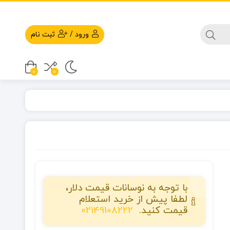
ورود
/
ثبت نام
0
0
با توجه به نوسانات قیمت دلار،
لطفا پیش از خرید استعلام
قیمت کنید.
02149108222