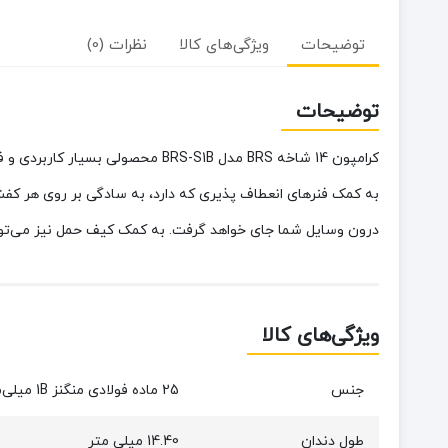
توضیحات
ویژگی‌های کالا
نظرات (0)
توضیحات
کرامپون 14 شاخه BRS مدل BRS-S1B
به کمک فنرهای انعطاف پذیری که دارد، به سادگی بر روی هر کفش
درون وسایل شما جای خواهد گرفت. به کمک کیف حمل نیز می‌توا
ویژگی‌های کالا
جنس
25 ماده فولادی منگنز ‏1B میلی‌متر (قاب) و سیستم و صفحات اتصال TPU
طول دندان
14.40 میلی متر