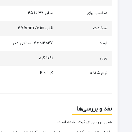
مناسب برای
سایز 36 تا 45
ضخامت
قاب 2.75mm /0.1in
ابعاد
27×13×12.5 سانتی متر
وزن
1091 گرم
نوع شاخه
کوتاه B
نقد و بررسی‌ها
هنوز بررسی‌ای ثبت نشده است.