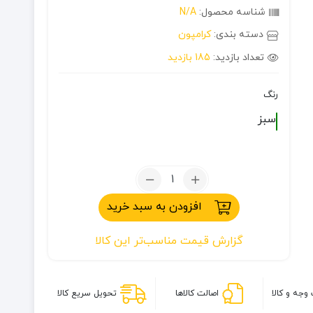
شناسه محصول:
N/A
دسته بندی:
کرامپون
تعداد بازدید:
185 بازدید
رنگ
سبز
تعداد:
کرامپون
افزودن به سبد خرید
14
شاخه
گزارش قیمت مناسب‌تر این کالا
BRS
مدل
BRS-
S1B
وجه و کالا
اصالت کالاها
تحویل سریع کالا