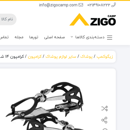
info@zigocamp.com
02149108222
دسته‌بندی کالاها
صفحه اصلی
تورها
مجله
تماس 
زیگوکمپ
/
پوشاک
/
سایر لوازم پوشاک
/
کرامپون
/
کرامپون 14 شاخه BRS مدل BRS-S1B