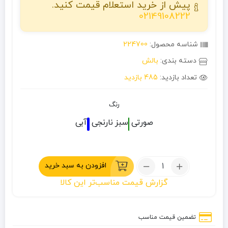
پیش از خرید استعلام قیمت کنید.
02149108222
شناسه محصول:
224700
دسته بندی:
بالش
تعداد بازدید:
485 بازدید
رنگ
صورتی
سبز
نارنجی
آبی
تعداد:
افزودن به سبد خرید
بالش
گزارش قیمت مناسب‌تر این کالا
بادی
چانوداگ
P200
تضمین قیمت مناسب