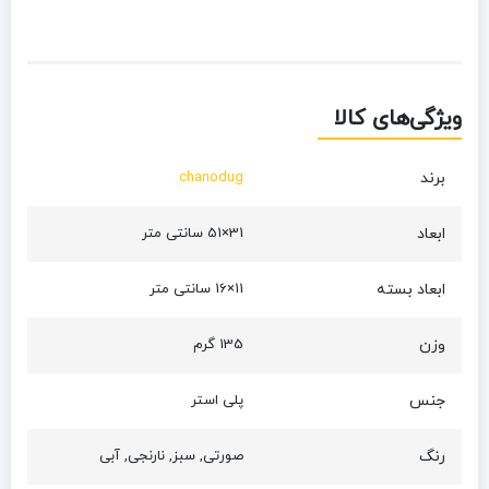
ویژگی‌های کالا
برند
chanodug
ابعاد
31×51 سانتی متر
ابعاد بسته
11×16 سانتی متر
وزن
135 گرم
جنس
پلی استر
رنگ
صورتی, سبز, نارنجی, آبی