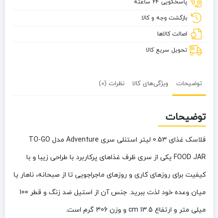
پاسخگویی 24 ساعته
سری
Adventure
بازگشت وجه و کالا
مدل
اصالت کالاها
TO-
GO
تحویل سریع کالا
FOOD
JAR
توضیحات
ویژگی‌های کالا
نظرات (0)
توضیحات
فلاسک غذای 0.53 لیتر استنلی سری Adventure مدل TO-GO
FOOD JAR
یکی از سری ظرف غذاهای پرکاربرد با طراحی زیبا و با
کیفیت برای روزهای کاری و روزهای ماجراجویی تا از صبحانه، ناهار یا
میان وعده خود لذت ببرید. جنس آن از استیل ضد زنگ و قطر 100
میلی متر و ارتفاع 13.5 cm و وزن 306 گرم است.