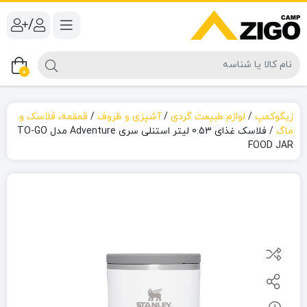
/
0
زیگوکمپ
/
لوازم طبیعت گردی
/
آشپزی و ظروف
/
قمقمه، فلاسک و
ماگ
/
فلاسک غذای 0.53 لیتر استنلی سری Adventure مدل TO-GO
FOOD JAR