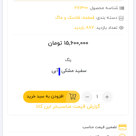
شناسه محصول:
271300
دسته بندی:
قمقمه، فلاسک و ماگ
تعداد بازدید:
887 بازدید
15,600,000
تومان
رنگ
سفید
مشکی
آبی
تعداد:
افزودن به سبد خرید
فلاسک
گزارش قیمت مناسب‌تر این کالا
غذای
0.53
لیتر
تضمین قیمت مناسب
استنلی