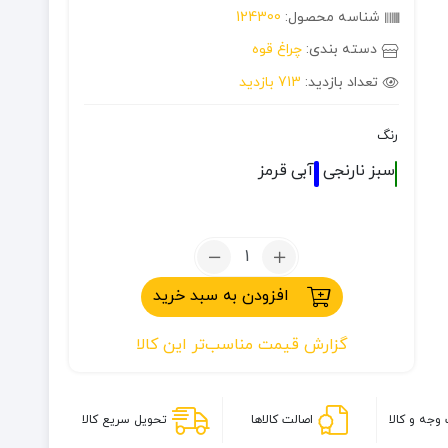
شناسه محصول:
124300
دسته بندی:
چراغ قوه
تعداد بازدید:
713 بازدید
رنگ
سبز
نارنجی
آبی
قرمز
تعداد:
چراغ
افزودن به سبد خرید
قوه
کتابی
گزارش قیمت مناسب‌تر این کالا
تاشو
وجه و کالا
اصالت کالاها
تحویل سریع کالا