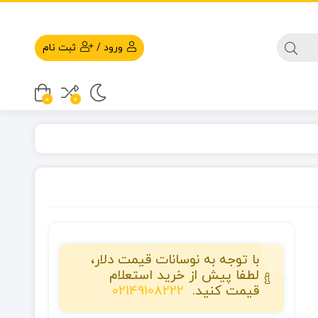
ورود
/
ثبت نام
0
0
با توجه به نوسانات قیمت دلار،
لطفا پیش از خرید استعلام
قیمت کنید.
02149108222