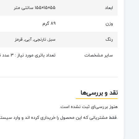
ابعاد
55×15×155 سانتی متر
وزن
89 گرم
رنگ
سبز, نارنجی, آبی, قرمز
سایر مشخصات
تعداد باتری مورد نیاز : 3 عدد نیم قلمی, دارای آویز, دارای یک لامپ LED و سه لامپ کوچک
نقد و بررسی‌ها
هنوز بررسی‌ای ثبت نشده است.
.فقط مشتریانی که این محصول را خریداری کرده اند و وارد سیستم 