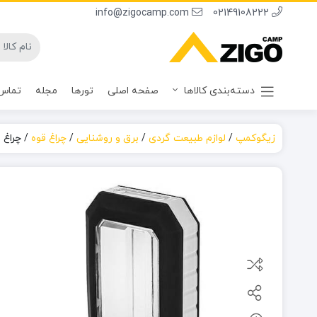
info@zigocamp.com
02149108222
دسته‌بندی کالاها
صفحه اصلی
تورها
مجله
تماس 
زیگوکمپ
/
لوازم طبیعت گردی
/
برق و روشنایی
/
چراغ قوه
/
چراغ 