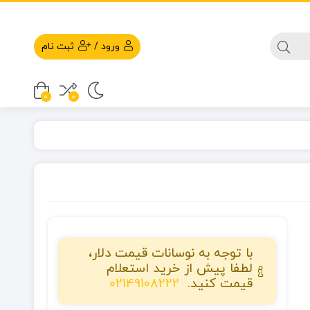
ورود
/
ثبت نام
0
0
با توجه به نوسانات قیمت دلار،
لطفا پیش از خرید استعلام
قیمت کنید.
02149108222