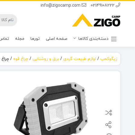
info@zigocamp.com
02149108222
دسته‌بندی کالاها
صفحه اصلی
تورها
مجله
تماس 
زیگوکمپ
/
لوازم طبیعت گردی
/
برق و روشنایی
/
چراغ قوه
/
چراغ ا