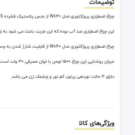
توضیحات
چراغ اضطراری پروژکتوری مدل W840 از جنس پلاستیک فشرده ABS مقاوم در برابر ضربه بوده است و دارای 2 عدد لامپ پر نور و با کیفیت به رنگ مهتابی است.
این چراغ اضطراری ضد آب بوده که این مزیت باعث می شود به راحتی
چراغ اضطراری پروژکتوری مدل W840 از قابلیت شارژ شدن به وسیله USB و همچنین دارای جای کابل مخصوص برای استفاده از پاور بانک را دارد.
میزان روشنایی این چراغ 1500 لومن با توان مصرفی 30 وات است.
دارای 3 حالت نوردهی پرنور، کم نور و چشمک زن می باشد.
ویژگی‌های کالا