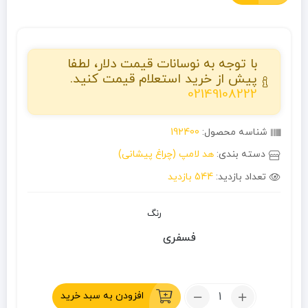
با توجه به نوسانات قیمت دلار، لطفا
پیش از خرید استعلام قیمت کنید.
02149108222
شناسه محصول:
192400
دسته بندی:
هد لامپ (چراغ پیشانی)
تعداد بازدید:
544 بازدید
رنگ
فسفری
تعداد:
افزودن به سبد خرید