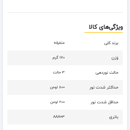
ویژگی‌های کالا
برند کلی
متفرقه
وَزن
170 گرم
حالت نوردهی
3 حالت
حداکثر شدت نور
800 لومن
حداقل شدت نور
200 لومن
باتری
3×AAA