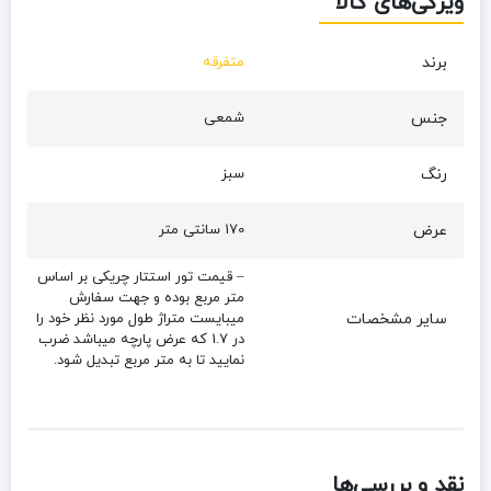
ویژگی‌های کالا
برند
متفرقه
جنس
شمعی
رنگ
سبز
عرض
170 سانتی متر
– قیمت تور استتار چریکی بر اساس
متر مربع بوده و جهت سفارش
سایر مشخصات
میبایست متراژ طول مورد نظر خود را
در 1.7 که عرض پارچه میباشد ضرب
نمایید تا به متر مربع تبدیل شود.
نقد و بررسی‌ها