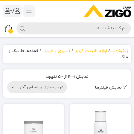
/
0
زیگوکمپ
/
لوازم طبیعت گردی
/
آشپزی و ظروف
/
قمقمه، فلاسک و
ماگ
ل
ر
نمایش 1–12 از 50 نتیجه
نمایش فیلترها