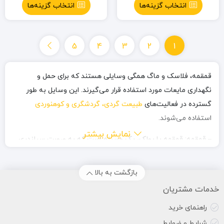
انتخاب گزینه‌ها
انتخاب گزینه‌ها
5
4
3
2
1
قمقمه، فلاسک و ماگ همگی وسایلی هستند که برای حمل و
نگهداری مایعات مورد استفاده قرار می‌گیرند. این وسایل به طور
گسترده در فعالیت‌های
طبیعت گردی، گردشگری و کوهنوردی
استفاده می‌شوند.
نمایش بیشتر
– قمقمه: قمقمه یا پولک، یک وسیله است که به صورت سیلندری
یا استوانه‌ای طراحی می‌شود و معمولاً دارای دربی است که قابل باز و
بسته کردن است. قمقمه‌ها از جنس مختلفی مانند فلز، پلاستیک،
بازگشت به بالا
استیل و غیره ساخته می‌شوند. آنها برای حمل و نگهداری مایعات
خدمات مشتریان
مانند آب، نوشیدنی‌ها، عرقیات و سایر مایعات مناسب هستند.
راهنمای خرید
قمقمه‌ها معمولاً دارای قلابی هستند که به کوله‌پشتی یا کمربند
شرایط و ضوابط
چسبانده می‌شوند و در دسترس قرار می‌گیرند.